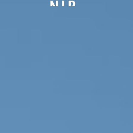
NIR
PART
ENAI
RE
» Découvrez à
quoi ressemble
votre partenaire
idéal. «