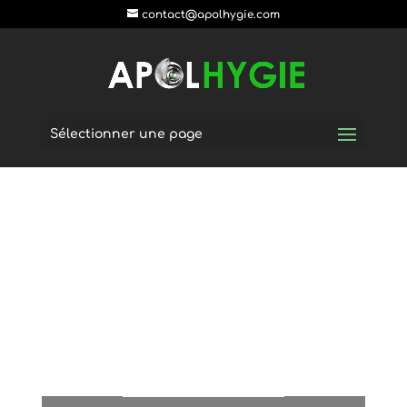
postpass2
contact@apolhygie.com
Sélectionner une page