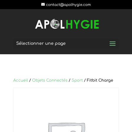
postpass2
contact@apolhygie.com
Sélectionner une page
Accueil
/
Objets Connectés
/
Sport
/ Fitbit Charge