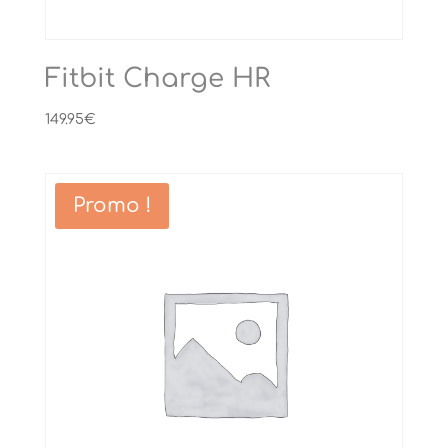
Fitbit Charge HR
149.95
€
Promo !