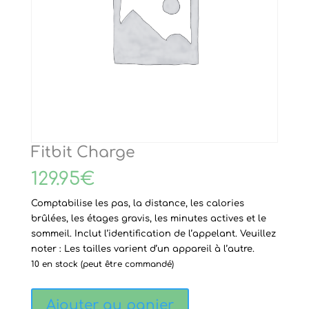
Fitbit Charge
129.95
€
Comptabilise les pas, la distance, les calories
brûlées, les étages gravis, les minutes actives et le
sommeil. Inclut l’identification de l’appelant.
Veuillez
noter
: Les tailles varient d’un appareil à l’autre.
10 en stock (peut être commandé)
quantité
Ajouter au panier