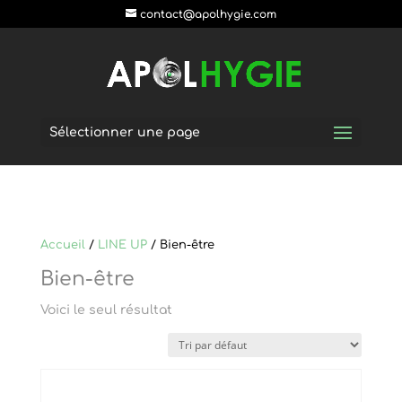
postpass2
contact@apolhygie.com
Sélectionner une page
Accueil
/
LINE UP
/ Bien-être
Bien-être
Voici le seul résultat